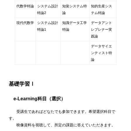
代数学特論
システム設計
知覚システム特
知的生産シス
特論2
論
テム特論
現代代数学
システム設計
知識データ工学
データアント
特論1
特論
レプレナー実
践論
データサイエ
ンティスト特
論
基礎学習Ⅰ
e-Learning科目（選択）
受講生であればどなたでも参加できます。希望選択科目で
す。
映像資料を視聴して、所定の課題に答えていただきます。