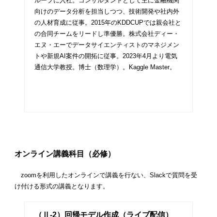
ループに入社。コンサルタントとして主に金融機関
向けのデータ分析を担当しつつ、技術開発や社内外
の人材育成に従事。2015年のKDDCUPでは親会社と
の合同チームをリードし準優勝。株式会社ディー・
エヌ・エーでデータサイエンティストのマネジメン
トや新規AI案件の開拓に従事。2023年4月より電気
通信大学教授。博士（数理学）。Kaggle Master。
オンライン講義科目（必修）
zoomを利用したオンラインで講義を行ない、Slackで質問を受
け付ける形式の講義となります。
（Ⅱ-2）回帰モデル作成（ライブ配信）