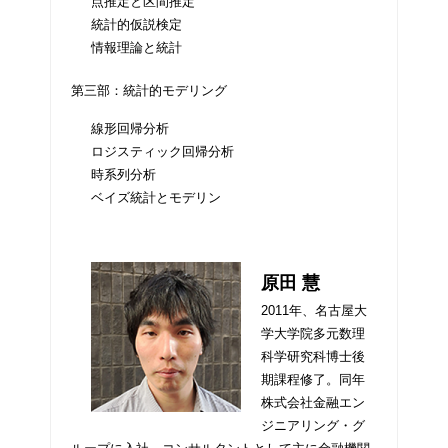
点推定と区間推定
統計的仮説検定
情報理論と統計
第三部：統計的モデリング
線形回帰分析
ロジスティック回帰分析
時系列分析
ベイズ統計とモデリン
原田 慧
2011年、名古屋大
学大学院多元数理
科学研究科博士後
期課程修了。同年
株式会社金融エン
ジニアリング・グ