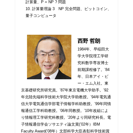
計算量、P = NP ? 問題
10. 計算量理論 3 NP 完全問題、ビットコイン、
量子コンピュータ
西野 哲朗
1984年、早稲田大
学大学院理工学研
究科数学専攻博士
前期課程修了。’84
年、日本アイ・ビ
ー・エム入社。東
京基礎研究所研究員。’87年東京電機大学助手。’92
年北陸先端科学技術大学院大学助教授。’94年電気通
信大学電気通信学部電子情報学科助教授。’99年同情
報通信工学科助教授。’06年同教授。’10年改組によ
り情報理工学研究科教授。’20年より同研究科長。電
子情報通信学会ソサエティ論文賞(’02年）IBM
Faculty Award(’08年）文部科学大臣表彰科学技術賞