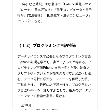
(’10年）など受賞。主な著作に『P=NP? 問題へのア
プローチ』(日本評論社）『量子コンピュータと量子
暗号』(岩波書店）『図解雑学・量子コンピュータ』
(ナツメ社）など。
（Ⅰ-2）プログラミング言語特論
データサイエンスで必要となるプログラミング言語
Pythonの基礎を学習し、実習によって習得する。プ
ログラミング言語Pthonの文法を学んだ後、制御ス
クリプトやオブジェクト指向の考え方と記法へと進
む。データ分析に必要なモジュールを解説した後、
可視化を行い、最後に総演習を行う。プログラミン
グ言語Pythonを一通り学ぶことで、後期のデータサ
イエンティト特論の実習に繋がる。
全10回