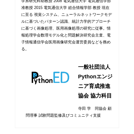
学系研究科助教授 2008 電気通信大学 電気通信学部
准教授 2015 電気通信大学 総合情報学部 教授 現在
に至る 視覚システム、ニューラルネットワークモデ
ルに基づいたパターン認識、統計力学的アプローチ
に基づく画像処理、医用画像処理の研究に従事。情
報処理学会数理モデル化と問題解決研究会主査、電
子情報通信学会医用画像研究会運営委員などを務め
る。
一般社団法人
Pythonエンジ
ニア育成推進
協会 協力科目
寺田 学 同協会 顧
問理事 試験問題監修及びコミュニティ支援