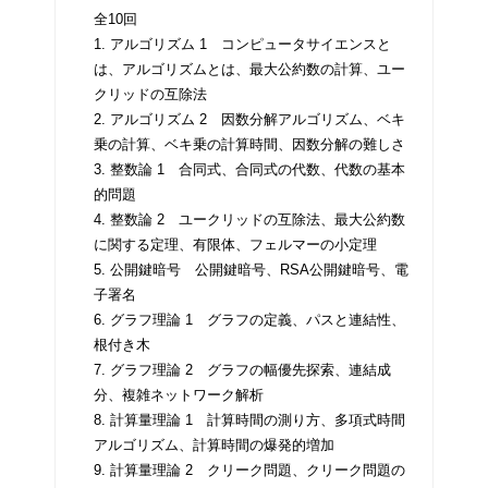
全10回
1. アルゴリズム 1 コンピュータサイエンスと
は、アルゴリズムとは、最大公約数の計算、ユー
クリッドの互除法
2. アルゴリズム 2 因数分解アルゴリズム、ベキ
乗の計算、ベキ乗の計算時間、因数分解の難しさ
3. 整数論 1 合同式、合同式の代数、代数の基本
的問題
4. 整数論 2 ユークリッドの互除法、最大公約数
に関する定理、有限体、フェルマーの小定理
5. 公開鍵暗号 公開鍵暗号、RSA公開鍵暗号、電
子署名
6. グラフ理論 1 グラフの定義、パスと連結性、
根付き木
7. グラフ理論 2 グラフの幅優先探索、連結成
分、複雑ネットワーク解析
8. 計算量理論 1 計算時間の測り方、多項式時間
アルゴリズム、計算時間の爆発的増加
9. 計算量理論 2 クリーク問題、クリーク問題の