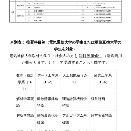
※別表： 推奨科目例（電気通信大学の学生または単位互換大学の
学生を対象
）
電気通信大学以外の学生・社会人の方も
科目等履修生
（別途費用
が掛かります。）として受講することも可能です。
数理・統計
データ工学系
人工知能系（D-
経営工学系
学系（D-
（D-2）
3）
（D-4）
1）
解析学基礎
離散情報構造
理論計算機科学
経営計画
論
特論
特論
解析学特論
離散最適化基
アルゴリズム基
経営実践特論
礎論
礎論