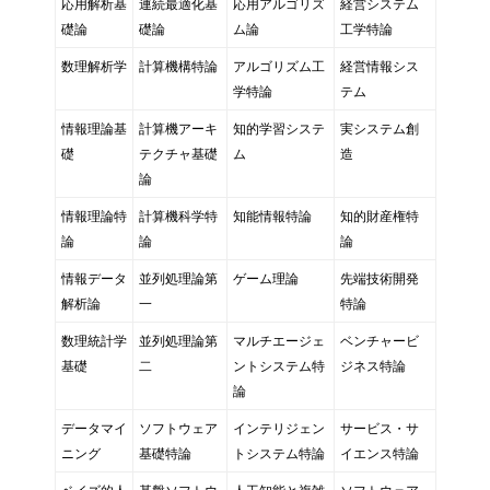
応用解析基
連続最適化基
応用アルゴリズ
経営システム
礎論
礎論
ム論
工学特論
数理解析学
計算機構特論
アルゴリズム工
経営情報シス
学特論
テム
情報理論基
計算機アーキ
知的学習システ
実システム創
礎
テクチャ基礎
ム
造
論
情報理論特
計算機科学特
知能情報特論
知的財産権特
論
論
論
情報データ
並列処理論第
ゲーム理論
先端技術開発
解析論
一
特論
数理統計学
並列処理論第
マルチエージェ
ベンチャービ
基礎
二
ントシステム特
ジネス特論
論
データマイ
ソフトウェア
インテリジェン
サービス・サ
ニング
基礎特論
トシステム特論
イエンス特論