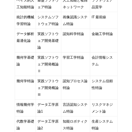
ベイズ的人
基盤ソフトウ
人工知能と複雑
ソフトウェア
工知能特論
ェア特論
ネットワーク
品質学
統計的機械
システムソフ
画像認識システ
IT 最前線
学習特論
トウェア特論
ム特論
データ解析
実践ソフトウ
認知科学特論
金融工学特論
最適化論
ェア開発基礎
論
幾何学基礎
実践ソフトウ
学習工学特論
会計情報シス
論
ェア開発概論
テム
Ⅱ
幾何学特論
実践ソフトウ
認知プロセス論
システム信頼
ェア開発概論
特論
性特論
Ⅲ
情報幾何学
データ工学原
言語認知システ
リスクマネジ
特論
論1
ム特論
メント論
代数学基礎
データ工学原
知能ロボティク
生産システム
論
論2
ス特論
特論