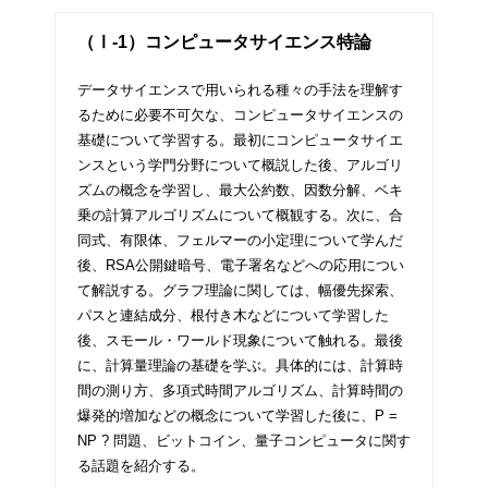
（Ⅰ-1）コンピュータサイエンス特論
データサイエンスで用いられる種々の手法を理解す
るために必要不可欠な、コンピュータサイエンスの
基礎について学習する。最初にコンピュータサイエ
ンスという学門分野について概説した後、アルゴリ
ズムの概念を学習し、最大公約数、因数分解、ベキ
乗の計算アルゴリズムについて概観する。次に、合
同式、有限体、フェルマーの小定理について学んだ
後、RSA公開鍵暗号、電子署名などへの応用につい
て解説する。グラフ理論に関しては、幅優先探索、
パスと連結成分、根付き木などについて学習した
後、スモール・ワールド現象について触れる。最後
に、計算量理論の基礎を学ぶ。具体的には、計算時
間の測り方、多項式時間アルゴリズム、計算時間の
爆発的増加などの概念について学習した後に、P =
NP ? 問題、ビットコイン、量子コンピュータに関す
る話題を紹介する。