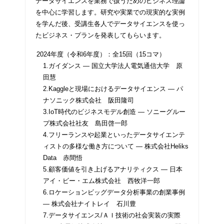
データサイエンスを業務で扱うためのビジネス理論
を中心に学習します。研究や実業での現実的な実例
を学んだ後、受講生各人でデータサイエンスを使っ
たビジネス・プランを発表してもらいます。
2024年度（令和6年度）：全15回（15コマ）
1.ガイダンス ― 国立大学法人電気通信大学 原
田慧
2.Kaggleと現場におけるデータサイエンス ― パ
ナソニック株式会社 阪田隆司
3.IoT時代のビジネスモデル創造 ― ソニーグルー
プ株式会社社友 島田啓一郎
4.フリーランスや起業といったデータサイエンテ
ィストの多様な働き方について ― 株式会社Heliks
Data 赤間悟
5.顧客価値を引き上げるアナリティクス ― 日本
アイ・ビー・エム株式会社 西牧洋一郎
6.ロケーションビッグデータ分析事業の創業事例
― 株式会社ナイトレイ 石川豊
7.データサイエンス/ＡＩ技術の社会実装の実際