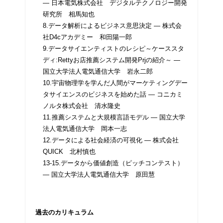
― 日本電気株式会社 デジタルテクノロジー開発
研究所 相馬知也
8.データ解析によるビジネス意思決定 ― 株式会
社D4cアカデミー 和田陽一郎
9.データサイエンティストのレシピ～ケーススタ
ディ:Rettyお店推薦システム開発Prjの紹介～ ―
国立大学法人電気通信大学 岩永二郎
10.宇宙物理学を学んだ人間がマーケティングデー
タサイエンスのビジネスを始めた話 ― コニカミ
ノルタ株式会社 清水隆史
11.推薦システムと大規模言語モデル ― 国立大学
法人電気通信大学 岡本一志
12.データによる社会経済の可視化 ― 株式会社
QUICK 北村慎也
13-15.データから価値創造（ピッチコンテスト）
― 国立大学法人電気通信大学 原田慧
過去のカリキュラム