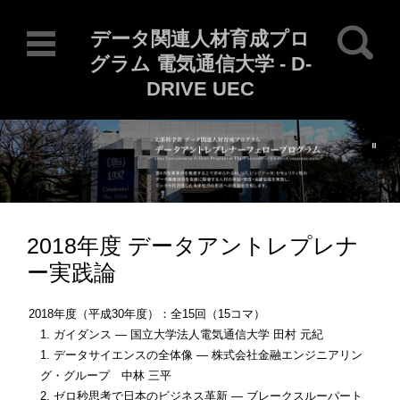
検索:
データ関連人材育成プロ
グラム 電気通信大学 - D-
DRIVE UEC
Current Locale: ja
コンテンツに移動
2018年度 データアントレプレナ
ー実践論
2018年度（平成30年度）：全15回（15コマ）
1. ガイダンス ― 国立大学法人電気通信大学 田村 元紀
1. データサイエンスの全体像 ― 株式会社金融エンジニアリン
グ・グループ 中林 三平
2. ゼロ秒思考で日本のビジネス革新 ― ブレークスルーパート