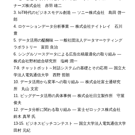
ナーズ株式会社 赤羽 雄二
3. IoT時代のビジネスモデル創造 ― ソニー株式会社 島田 啓一
郎
4. ロケーションデータ分析事業 ― 株式会社ナイトレイ 石川
豊
5. データ活用の醍醐味 ― 一般社団法人データマーケティング
ラボラトリー 富田 良治
6. シングルソースデータによる広告出稿最適化の取り組み ―
株式会社野村総合研究所 塩崎 潤一
7-9. チャットボット～対話システムの基礎とその応用 ― 国立大
学法人電気通信大学 西野 哲朗
10. データ活用から変革への取り組み ― 株式会社富士通研究
所 丸山 文宏
11. ビッグデータ活用の具体事例 ― 株式会社日立製作所 守屋
俊夫
12. データ分析に関わる取り組み ― 富士ゼロックス株式会社
鈴木 真琴 氏
13-15. ビジネスピッチコンテスト ― 国立大学法人電気通信大学
田村 元紀