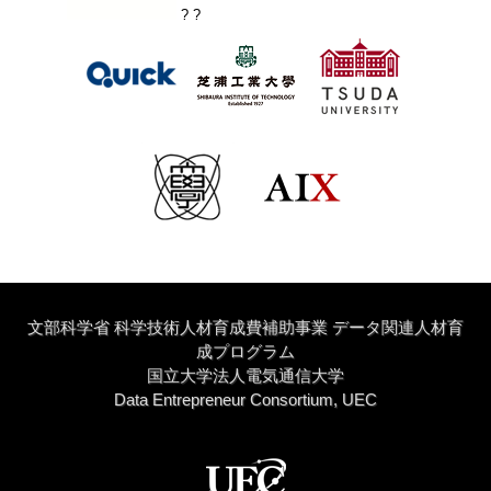
? ?
文部科学省 科学技術人材育成費補助事業 データ関連人材育
成プログラム
国立大学法人電気通信大学
Data Entrepreneur Consortium, UEC