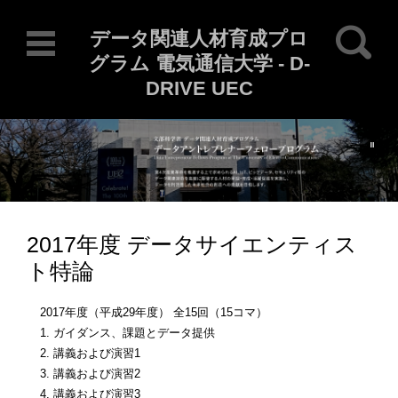
検索:
データ関連人材育成プロ
グラム 電気通信大学 - D-
DRIVE UEC
Current Locale: ja
コンテンツに移動
2017年度 データサイエンティス
ト特論
2017年度（平成29年度） 全15回（15コマ）
1. ガイダンス、課題とデータ提供
2. 講義および演習1
3. 講義および演習2
4. 講義および演習3