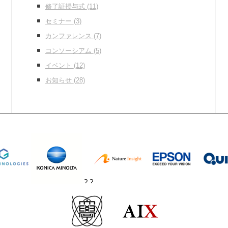
修了証授与式
(11)
セミナー
(3)
カンファレンス
(7)
コンソーシアム
(5)
イベント
(12)
お知らせ
(28)
? ?