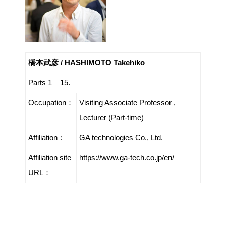
橋本武彦 / HASHIMOTO Takehiko
Parts 1 – 15.
Occupation：
Visiting Associate Professor ,
Lecturer (Part-time)
Affiliation：
GA technologies Co., Ltd.
Affiliation site
https://www.ga-tech.co.jp/en/
URL：