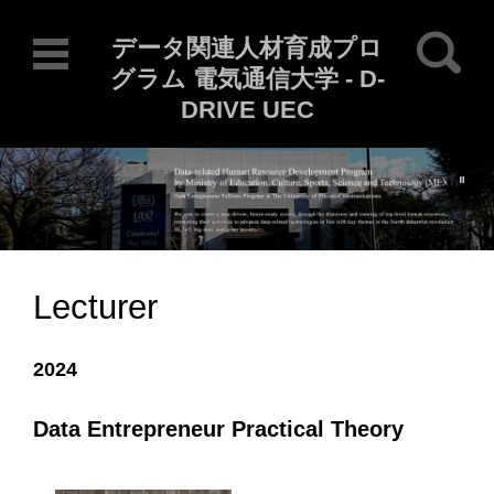
Search for:
データ関連人材育成プロ
グラム 電気通信大学 - D-
DRIVE UEC
Current Locale: en_US
Skip to content
Lecturer
2024
Data Entrepreneur Practical Theory