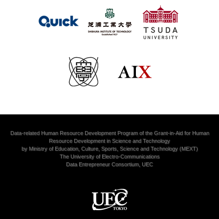
Data-related Human Resource Development Program of the Grant-in-Aid for Human
Resource Development in Science and Technology
by Ministry of Education, Culture, Sports, Science and Technology (MEXT)
The University of Electro-Communications
Data Entrepreneur Consortium, UEC