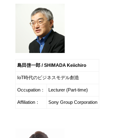
島田啓一郎 / SHIMADA Keiichiro
IoT時代のビジネスモデル創造
Occupation：
Lecturer (Part-time)
Affiliation：
Sony Group Corporation