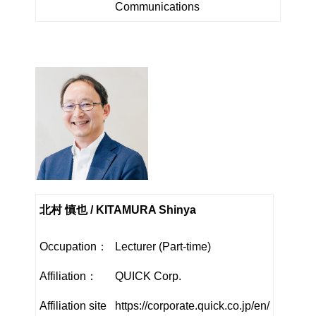
Communications
北村 慎也 / KITAMURA Shinya
Occupation：
Lecturer (Part-time)
Affiliation：
QUICK Corp.
Affiliation site
https://corporate.quick.co.jp/en/