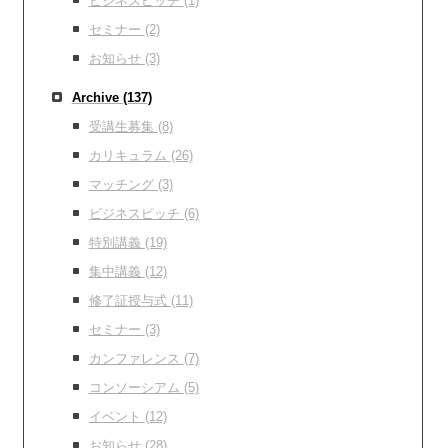
ビジネスピッチ
(1)
セミナー
(2)
お知らせ
(3)
Archive
(137)
受講生募集
(8)
カリキュラム
(26)
マッチング
(3)
ビジネスピッチ
(6)
特別講義
(19)
集中講義
(12)
修了証授与式
(11)
セミナー
(3)
カンファレンス
(7)
コンソーシアム
(5)
イベント
(12)
お知らせ
(28)