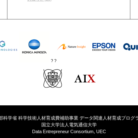
? ?
部科学省 科学技術人材育成費補助事業 データ関連人材育成プログ
国立大学法人電気通信大学
Data Entrepreneur Consortium, UEC