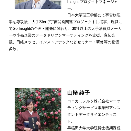
Insight プロダクトマネージャ
ー。
日本大学理工学部にて宇宙物理
学を専攻後、大手SIerで宇宙開発関連プロジェクトに従事。現職に
てGo Insightの企画・開発に関わり、30社以上の大手消費財メーカ
ーや小売企業のデータドリブンマーケティングを支援。宣伝会
議、日経メッセ、インストアテックなどセミナー・研修等の登壇
多数。
山極 綾子
コニカミノルタ株式会社マーケ
ティングサービス事業部アシス
タントデータサイエンティス
ト。
早稲田大学大学院博士後期課程