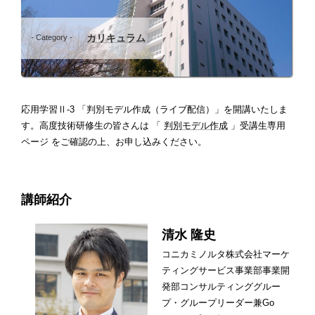
カリキュラム
- Category -
応用学習Ⅱ-3 「判別モデル作成（ライブ配信）」を開講いたしま
す。高度技術研修生の皆さんは 「
判別モデル作成
」受講生専用
ページ をご確認の上、お申し込みください。
講師紹介
清水 隆史
コニカミノルタ株式会社マーケ
ティングサービス事業部事業開
発部コンサルティンググルー
プ・グループリーダー兼Go