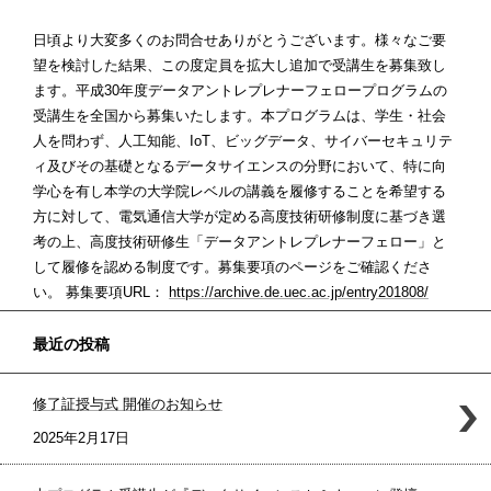
日頃より大変多くのお問合せありがとうございます。様々なご要
望を検討した結果、この度定員を拡大し追加で受講生を募集致し
ます。平成30年度データアントレプレナーフェロープログラムの
受講生を全国から募集いたします。本プログラムは、学生・社会
人を問わず、人工知能、IoT、ビッグデータ、サイバーセキュリテ
ィ及びその基礎となるデータサイエンスの分野において、特に向
学心を有し本学の大学院レベルの講義を履修することを希望する
方に対して、電気通信大学が定める高度技術研修制度に基づき選
考の上、高度技術研修生「データアントレプレナーフェロー」と
して履修を認める制度です。募集要項のページをご確認くださ
い。 募集要項URL：
https://archive.de.uec.ac.jp/entry201808/
最近の投稿
修了証授与式 開催のお知らせ
2025年2月17日