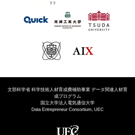
? ?
文部科学省 科学技術人材育成費補助事業 データ関連人材育
成プログラム
国立大学法人電気通信大学
Data Entrepreneur Consortium, UEC