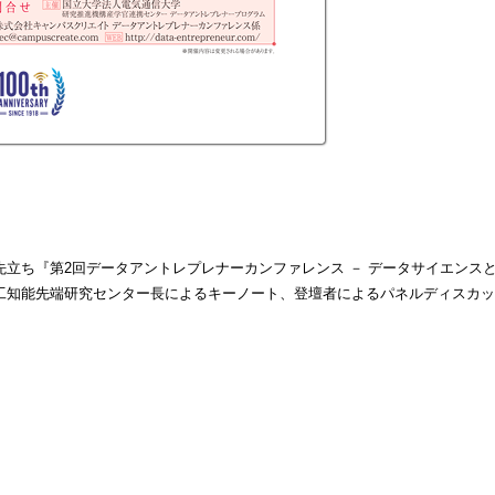
立ち『第2回データアントレプレナーカンファレンス － データサイエンス
工知能先端研究センター長によるキーノート、登壇者によるパネルディスカ