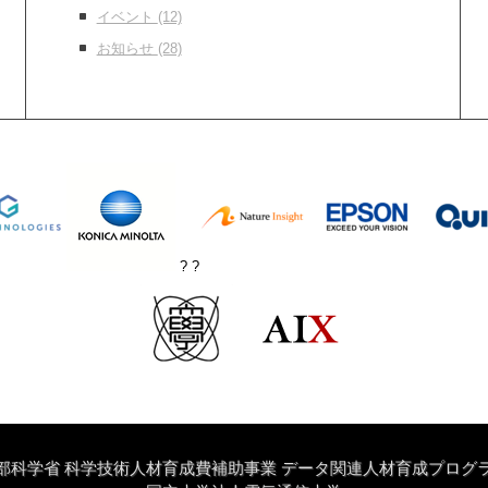
イベント
(12)
お知らせ
(28)
? ?
部科学省 科学技術人材育成費補助事業 データ関連人材育成プログ